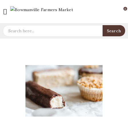
0

Search